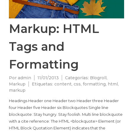
Markup: HTML
Tags and
Formatting
Por
admin
11/01/2013
Categorías:
Blogroll
,
Markup
Etiquetas:
content
,
css
,
formatting
,
html
,
markup
Headings Header one Header two Header three Header
four Header five Header six Blockquotes Single line
blockquote: Stay hungry. Stay foolish. Multi line blockquote
with a cite reference: The HTML <blockquote> Element (or
HTML Block Quotation Element) indicates that the