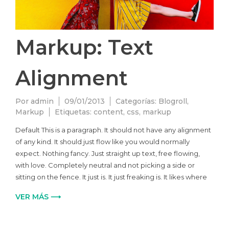
Markup: Text
Alignment
Por
admin
09/01/2013
Categorías:
Blogroll
,
Markup
Etiquetas:
content
,
css
,
markup
Default This is a paragraph. It should not have any alignment
of any kind. It should just flow like you would normally
expect. Nothing fancy. Just straight up text, free flowing,
with love. Completely neutral and not picking a side or
sitting on the fence. It just is. It just freaking is. It likes where
VER MÁS ⟶