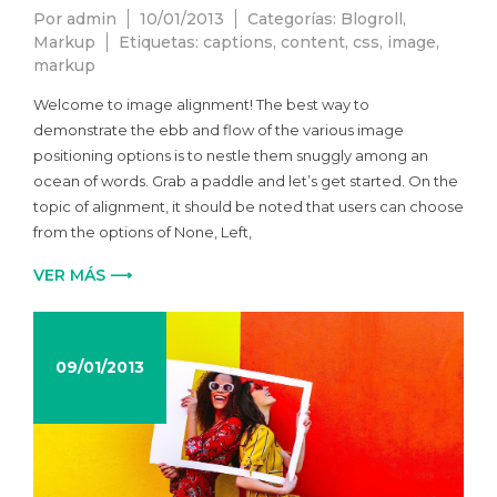
Por
admin
10/01/2013
Categorías:
Blogroll
,
Markup
Etiquetas:
captions
,
content
,
css
,
image
,
markup
Welcome to image alignment! The best way to
demonstrate the ebb and flow of the various image
positioning options is to nestle them snuggly among an
ocean of words. Grab a paddle and let’s get started. On the
topic of alignment, it should be noted that users can choose
from the options of None, Left,
VER MÁS ⟶
09/01/2013