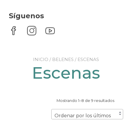
Síguenos
INICIO
/
BELENES
/ ESCENAS
Escenas
Ordenad
Mostrando 1–8 de 9 resultados
por
los
Ordenar por los últimos
últimos