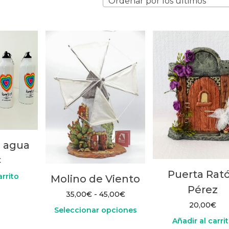
Ordenar por los últimos
por
los
últimos
e agua
€
Puerta Rat
arrito
Molino de Viento
Pérez
Rango
35,00
€
-
45,00
€
de
20,00
€
Seleccionar opciones
precios:
Añadir al carri
desde
Este