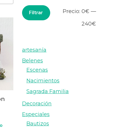
Precio
Precio
Precio:
0€
—
Filtrar
mínimo
máximo
240€
artesanía
Belenes
Escenas
Nacimientos
Sagrada Familia
ón
Decoración
Especiales
Bautizos
to