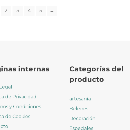
opciones
2
3
4
5
→
se
pueden
elegir
en
la
página
de
producto
inas internas
Categorías del
producto
 Legal
ica de Privacidad
artesanía
nos y Condiciones
Belenes
ica de Cookies
Decoración
acto
Especiales