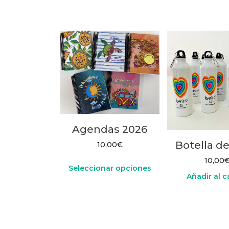
Agendas 2026
Botella d
10,00
€
10,00
Seleccionar opciones
Añadir al c
Este
producto
tiene
múltiples