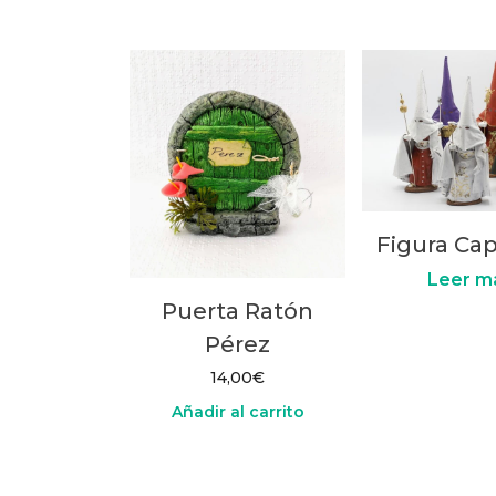
variantes.
Las
opciones
se
pueden
elegir
en
la
página
Figura Cap
de
Leer m
producto
Puerta Ratón
Pérez
14,00
€
Añadir al carrito