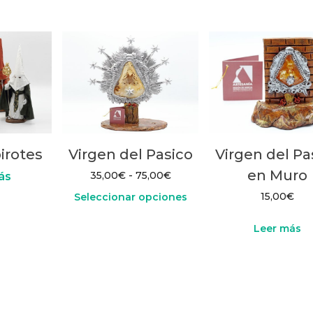
35,00€
producto
hasta
tiene
45,00€
múltiples
variantes.
Las
opciones
se
pueden
elegir
irotes
Virgen del Pasico
Virgen del Pa
en
en Muro
Rango
35,00
€
-
75,00
€
ás
la
de
15,00
€
Seleccionar opciones
página
precios:
de
desde
Este
Leer más
35,00€
producto
producto
hasta
tiene
75,00€
múltiples
variantes.
Las