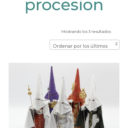
procesion
Ordenad
Mostrando los 3 resultados
por
los
Ordenar por los últimos
últimos