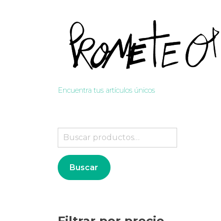
Ir
al
contenido
Encuentra tus artículos únicos
Buscar
por:
Buscar
Filtrar por precio