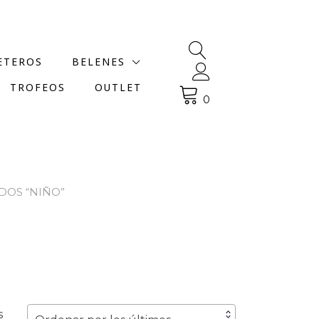
ETEROS
BELENES
TROFEOS
OUTLET
0
DOS “NIÑO”
Ordenado
s