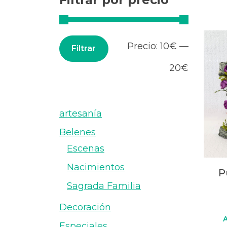
Precio
Precio
Precio:
10€
—
Filtrar
mínimo
máximo
20€
artesanía
Belenes
Escenas
Nacimientos
P
Sagrada Familia
Decoración
A
Especiales